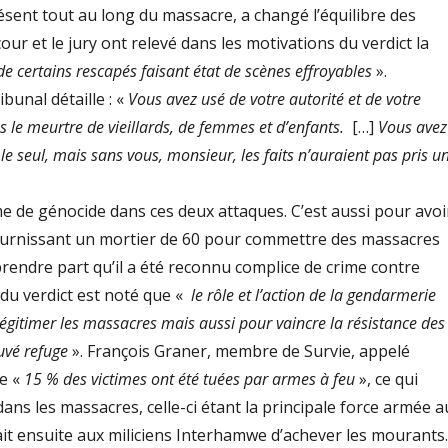
sent tout au long du massacre, a changé l’équilibre des
cour et le jury ont relevé dans les motivations du verdict la
 de certains rescapés faisant état de scènes effroyables
».
ibunal détaille : «
Vous avez usé de votre autorité et de votre
ns le meurtre de vieillards, de femmes et d’enfants.
[…]
Vous avez
le seul, mais sans vous, monsieur, les faits n’auraient pas pris u
e de génocide dans ces deux attaques. C’est aussi pour avoi
fournissant un mortier de 60 pour commettre des massacres
prendre part qu’il a été reconnu complice de crime contre
 du verdict est noté que «
le rôle et l’action de la gendarmerie
gitimer les massacres mais aussi pour vaincre la résistance des
ouvé refuge
». François Graner, membre de Survie, appelé
ue «
15 % des victimes ont été tuées par armes à feu
», ce qui
ans les massacres, celle-ci étant la principale force armée a
ait ensuite aux miliciens Interhamwe d’achever les mourants.