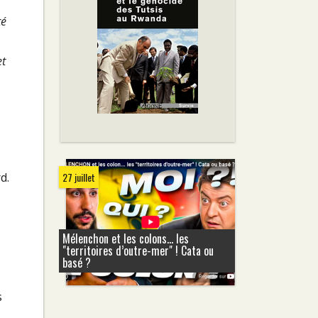
té
et
27 juillet
d.
Mélenchon et les colons... les
"territoires d’outre-mer" ! Cata ou
basé ?
s