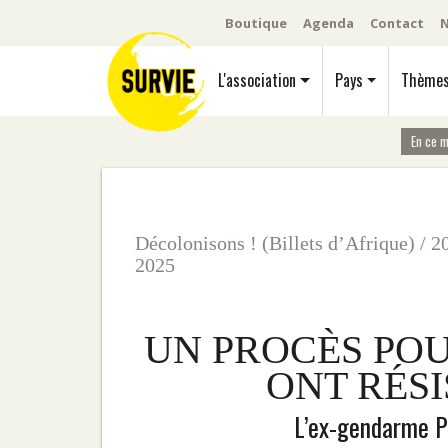
Boutique
Agenda
Contact
N
L'association
Pays
Thème
En ce 
Décolonisons ! (Billets d’Afrique)
/
2
2025
UN PROCÈS POU
ONT RÉS
L’ex-gendarme P