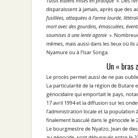
Tutsis étaient mises en pratique
». Des fe
disparaissent à jamais, après que des a
fusillées, attaquées à l’arme lourde, litt
mort avec des gourdins, émasculées, éventr
soumises à une lente agonie
». Nombreux 
mêmes, mais aussi dans les lieux où ils
Nyamure ou à l’Isar Songa.
Un « bras 
Le procès permet aussi de ne pas oublie
La particularité de la région de Butare
génocidaire qui emportait le pays, nota
17 avril 1994 et la diffusion sur les ond
l’administration locale et la population 
finalement basculé dans le génocide le 20
Le bourgmestre de Nyatzo, Jean de dieu
au génocide, sont débusqués entre le 23