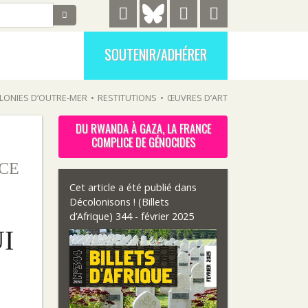
SOUTENIR/ADHÉRER
LONIES D’OUTRE-MER
•
RESTITUTIONS
•
ŒUVRES D’ART
DU RWANDA À GAZA, LA FRANCE
COMPLICE DE GÉNOCIDES
ICE
Cet article a été publié dans
Décolonisons ! (Billets
d’Afrique) 344 - février 2025
I