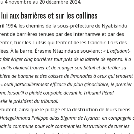
du 4 novembre au 20 décembre 2024.
lui aux barrières et sur les collines
avril 1994, les chemins de la sous-préfecture de Nyabisindu
rent de barrières tenues par des Interhamwe et par des
nter, tuer les Tutsis qui tentent de les franchir. Lors des
iées. À la barre, Érasme Ntazinda se souvient : «
L’adjudant-
it ériger cinq barrières tout près de la laiterie de Nyanza. Il a
qu’ils allaient trouver et de manger son bétail et de brûler sa
 bière de banane et des caisses de limonades à ceux qui tenaient
 «
outil particulièrement efficace du plan génocidaire, le premier
e lorsqu’il a plaidé coupable devant le Tribunal Pénal
lle le président du tribunal.
utent, ainsi que le pillage et la destruction de leurs biens.
 Hategekimana Philippe alias Biguma de Nyanza, en compagnie 
it la commune pour voir comment les instructions de tuer les