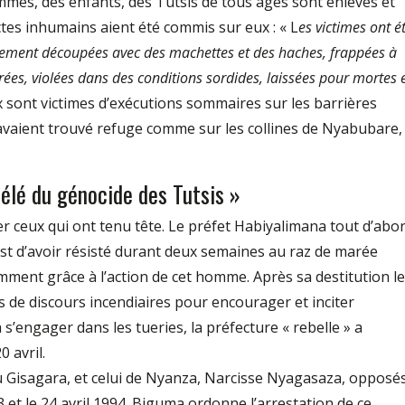
mmes, des enfants, des Tutsis de tous âges sont enlevés et
ctes inhumains aient été commis sur eux : « L
es victimes ont é
éralement découpées avec des machettes et des haches, frappées à
ées, violées dans des conditions sordides, laissées pour mortes 
sont victimes d’exécutions sommaires sur les barrières
 avaient trouvé refuge comme sur les collines de Nyabubare,
zélé du génocide des Tutsis »
r ceux qui ont tenu tête. Le préfet Habiyalimana tout d’abor
 est d’avoir résisté durant deux semaines au raz de marée
mment grâce à l’action de cet homme. Après sa destitution le
es de discours incendiaires pour encourager et inciter
à s’engager dans les tueries, la préfecture « rebelle » a
 avril.
 Gisagara, et celui de Nyanza, Narcisse Nyagasaza, opposé
 et le 24 avril 1994. Biguma ordonne l’arrestation de ce