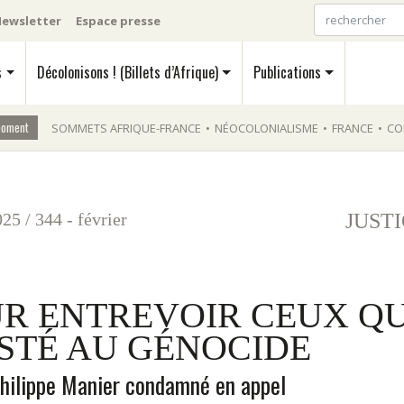
ewsletter
Espace presse
s
Décolonisons ! (Billets d’Afrique)
Publications
moment
SOMMETS AFRIQUE-FRANCE
•
NÉOCOLONIALISME
•
FRANCE
•
CO
025
/
344 - février
JUST
R ENTREVOIR CEUX QU
ISTÉ AU GÉNOCIDE
hilippe Manier condamné en appel