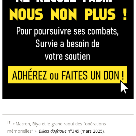
[
1
]
« Macron, Biya et le grand raout des “opérations
mémorielles” »,
Billets d’Afrique
n°345 (mars 2025)
.