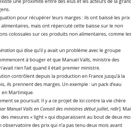
 existe une proximité entre des élus et les acteurs de la gran
gens.
uation pour récupérer leurs marges : ils ont baissé les prix
alimentaires, mais ont répercuté cette baisse sur le non
ons colossales sur ces produits non alimentaires, comme le
bération
qui dise qu’il y avait un problème avec le groupe
ommencent à bouger et que Manuel Valls, ministre des
’avait rien fait quand il était premier ministre.
tion contrôlent depuis la production en France jusqu’à la
ois, ils prennent des marges. Un exemple : un pack d’eau
1 en Martinique.
ent se poursuit. Il y a ce projet de loi contre la vie chère
 par Manuel Valls en Conseil des ministres début juillet
, ndlr]. Ma
des mesures « light » qui disparaissent au bout de deux moi
un observatoire des prix qui n’a pas tenu deux mois avant