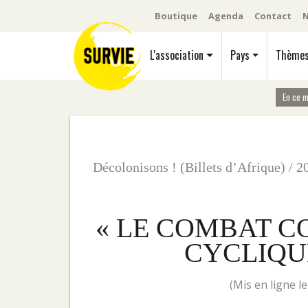
Boutique
Agenda
Contact
N
L'association
Pays
Thème
En ce 
Décolonisons ! (Billets d’Afrique)
/
2
« LE COMBAT C
CYCLIQU
(mis en ligne