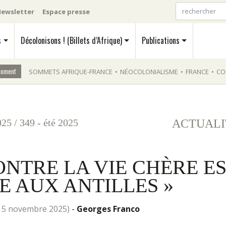
ewsletter
Espace presse
s
Décolonisons ! (Billets d’Afrique)
Publications
moment
SOMMETS AFRIQUE-FRANCE
•
NÉOCOLONIALISME
•
FRANCE
•
CO
025
/
349 - été 2025
ACTUALI
ONTRE LA VIE CHÈRE E
E AUX ANTILLES »
 le 5 novembre 2025)
-
Georges Franco