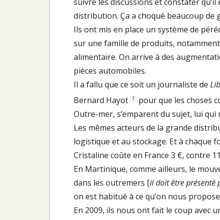
suivre les discussions et constater qu’il
distribution. Ça a choqué beaucoup de 
Ils ont mis en place un système de péréq
sur une famille de produits, notamment 
alimentaire. On arrive à des augmentati
pièces automobiles.
Il a fallu que ce soit un journaliste de
Li
[
1
]
Bernard Hayot
pour que les choses c
Outre-mer, s’emparent du sujet, lui qui n
Les mêmes acteurs de la grande distribu
logistique et au stockage. Et à chaque f
Cristaline coûte en France 3 €, contre 1
En Martinique, comme ailleurs, le mouvem
dans les outremers [
il doit être présenté
on est habitué à ce qu’on nous propose 
En 2009, ils nous ont fait le coup avec 