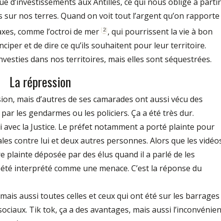
ue d’investissements aux Antilles, ce qui nous oblige à partir
s sur nos terres. Quand on voit tout l’argent qu’on rapporte
[
2
]
 taxes, comme l’octroi de mer
, qui pourrissent la vie à bon
per et de dire ce qu’ils souhaitent pour leur territoire.
esties dans nos territoires, mais elles sont séquestrées.
La répression
sion, mais d’autres de ses camarades ont aussi vécu des
 par les gendarmes ou les policiers. Ça a été très dur.
ni avec la Justice. Le préfet notamment a porté plainte pour
ales contre lui et deux autres personnes. Alors que les vidéo
re plainte déposée par des élus quand il a parlé de les
a été interprété comme une menace. C’est la réponse du
ais aussi toutes celles et ceux qui ont été sur les barrages
ociaux. Tik tok, ça a des avantages, mais aussi l’inconvénien