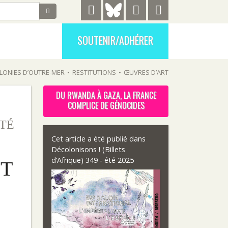
SOUTENIR/ADHÉRER
LONIES D’OUTRE-MER
•
RESTITUTIONS
•
ŒUVRES D’ART
DU RWANDA À GAZA, LA FRANCE
COMPLICE DE GÉNOCIDES
TÉ
Cet article a été publié dans
Décolonisons ! (Billets
d’Afrique) 349 - été 2025
ST