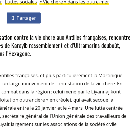
r
Luttes sociales
« Vie chère » dans les outre-mer
Partager
sation contre la vie chère aux Antilles françaises, rencontr
·e·s de Karayib rassemblement et d’Ultramarins douboût,
ns l’Hexagone.
tilles françaises, et plus particulièrement la Martinique
r un large mouvement de contestation de la vie chère. En
combat dans la région : celui mené par le Liyannaj kont
loitation outrancière » en créole), qui avait secoué la
érale entre le 20 janvier et le 4 mars. Une lutte centrée
 secrétaire général de l’Union générale des travailleurs de
it largement sur les associations de la société civile.