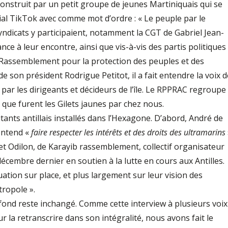
onstruit par un petit groupe de jeunes Martiniquais qui se
ial TikTok avec comme mot d’ordre : « Le peuple par le
yndicats y participaient, notamment la CGT de Gabriel Jean-
nce à leur encontre, ainsi que vis-à-vis des partis politiques
u Rassemblement pour la protection des peuples et des
 son président Rodrigue Petitot, il a fait entendre la voix d
 par les dirigeants et décideurs de l’île. Le RPPRAC regroupe
e que furent les Gilets jaunes par chez nous.
ants antillais installés dans l’Hexagone. D’abord, André de
entend «
faire respecter les intérêts et des droits des ultramarins
et Odilon, de Karayib rassemblement, collectif organisateur
écembre dernier en soutien à la lutte en cours aux Antilles.
uation sur place, et plus largement sur leur vision des
tropole ».
 fond reste inchangé. Comme cette interview à plusieurs voix
la retranscrire dans son intégralité, nous avons fait le