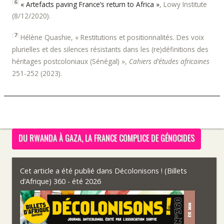
[
6
]
« Artefacts paving France’s return to Africa »
, Lowy Institute
(8/12/2020).
[
7
]
Hélène Quashie, « Restitutions et positionnalités. Des voix
plurielles et des silences résistants dans les (re)définitions des
héritages postcoloniaux (Sénégal) »,
Cahiers d’études africaines
251-252 (2023).
DU RWANDA À GAZA, LA FRANCE COMPLICE DE GÉNOCIDES
Cet article a été publié dans
Décolonisons ! (Billets
d’Afrique) 360 - été 2026