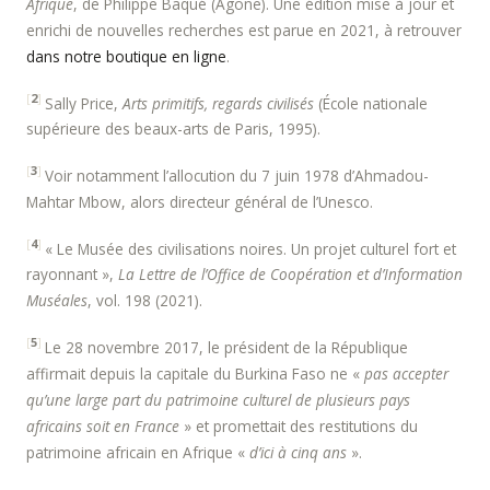
Afrique
, de Philippe Baqué (Agone). Une édition mise à jour et
enrichi de nouvelles recherches est parue en 2021, à retrouver
dans notre boutique en ligne
.
[
2
]
Sally Price,
Arts primitifs, regards civilisés
(École nationale
supérieure des beaux-arts de Paris, 1995).
[
3
]
Voir notamment l’allocution du 7 juin 1978 d’Ahmadou-
Mahtar Mbow, alors directeur général de l’Unesco.
[
4
]
« Le Musée des civilisations noires. Un projet culturel fort et
rayonnant »,
La Lettre de l’Office de Coopération et d’Information
Muséales
, vol. 198 (2021).
[
5
]
Le 28 novembre 2017, le président de la République
affirmait depuis la capitale du Burkina Faso ne «
pas accepter
qu’une large part du patrimoine culturel de plusieurs pays
africains soit en France
» et promettait des restitutions du
patrimoine africain en Afrique «
d’ici à cinq ans
».