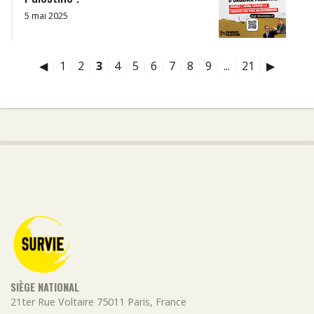
5 mai 2025
◀
|
1
|
2
|
3
|
4
|
5
|
6
|
7
|
8
|
9
|
...
|
21
|
▶
SIÈGE NATIONAL
21ter Rue Voltaire
75011
Paris
,
France