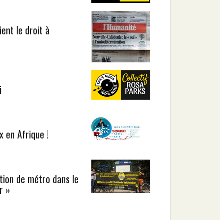
ent le droit à
i
x en Afrique !
ation de métro dans le
r »