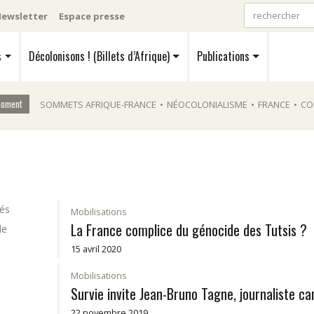
ewsletter
Espace presse
s
Décolonisons ! (Billets d’Afrique)
Publications
moment
SOMMETS AFRIQUE-FRANCE
•
NÉOCOLONIALISME
•
FRANCE
•
CO
tés
Mobilisations
La France complice du génocide des Tutsis ?
de
15 avril 2020
Mobilisations
Survie invite Jean-Bruno Tagne, journaliste c
22 novembre 2019