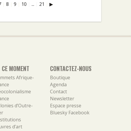
7
|
8
|
9
|
10
|
...
|
21
|
▶
N CE MOMENT
CONTACTEZ-NOUS
mmets Afrique-
Boutique
ance
Agenda
ocolonialisme
Contact
ance
Newsletter
lonies d’Outre-
Espace presse
er
Bluesky
Facebook
stitutions
vres d’art