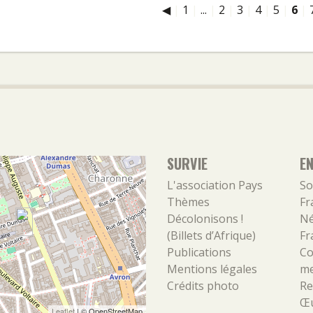
◀
|
1
|
...
|
2
|
3
|
4
|
5
|
6
|
SURVIE
E
L'association
Pays
So
Thèmes
Fr
Décolonisons !
Né
(Billets d’Afrique)
Fr
Publications
Co
Mentions légales
m
Crédits photo
Re
Œu
Leaflet
| ©
OpenStreetMap