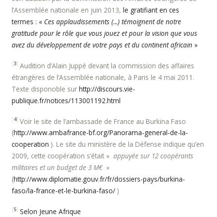
l’Assemblée nationale en juin 2013,
le gratifiant en ces
termes : «
Ces applaudissements (...) témoignent de notre
gratitude pour le rôle que vous jouez et pour la vision que vous
avez du développement de votre pays et du continent africain
»
[
3
]
Audition d’Alain Juppé devant la commission des affaires
étrangères de l’Assemblée nationale, à Paris le 4 mai 2011.
Texte disponoble sur
http://discours.vie-
publique.fr/notices/113001192.html
[
4
]
Voir le site de l’ambassade de France au Burkina Faso
(
http://www.ambafrance-bf.org/Panorama-general-de-la-
cooperation
). Le site du ministère de la Défense indique qu’en
2009, cette coopération s’était «
appuyée sur 12 coopérants
militaires et un budget de 3 M€
»
(
http://www.diplomatie.gouv.fr/fr/dossiers-pays/burkina-
faso/la-france-et-le-burkina-faso/
)
[
5
]
Selon Jeune Afrique