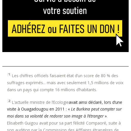
[
1
]
Les chiffres officiels faisaient état d’un score de 80 % des
suffrages exprimés... mais avec seulement 1,5 millions de voix
dans un pays qui compte 16 millions d’habitants.
[
2
]
L’actuelle ministre de l’Ecologie
avait ainsi déclaré, lors d’une
visite à Ouagadougou en 2011 : «
Le Burkina peut compter sur
moi dans sa volonté de redorer son image à l’étranger
»
.
Elisabeth Guigou avait pour sa part félicité Compaoré, suite à
son audition par la Commission des Afffaires étrangères de