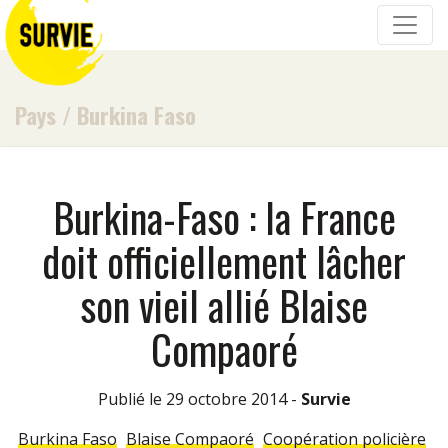
Pays
/
Burkina Faso
Burkina-Faso : la France
doit officiellement lâcher
son vieil allié Blaise
Compaoré
Publié le 29 octobre 2014 -
Survie
Burkina Faso
Blaise Compaoré
Coopération policière