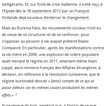
belligérants. Et, sur fond de crise malienne,
il a été reçu à
l’Elysée dès le 18 septembre 2012 par un François
Hollande déjà soucieux d’enterrer le changement
.
Mais au Burkina Faso, les mouvements sociaux n’ont eu
de cesse de se structurer et de se renforcer, pour
s’opposer au pouvoir à vie auquel prétend Blaise
Compaoré. En particulier,
après les manifestations contre
la vie chère en 2008, une explosion de colère populaire
avait menacé le régime en 2011
, amenant même Alain
Juppé, alors ministre français des Affaires étrangères, à
déclarer, en référence à la révolution tunisienne, que le
régime burkinabè devrait «
[tenir] compte de ce qui se
passe ailleurs car les mêmes causes produisent les mêmes
[
3
]
effets
»
.
Pure langue de bois, pendant que, à l’instar de ce que