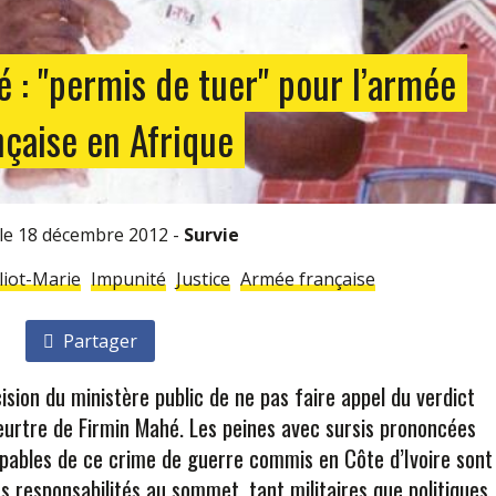
é : "permis de tuer" pour l’armée
nçaise en Afrique
é le 18 décembre 2012 -
Survie
liot-Marie
Impunité
Justice
Armée française
Partager
cision du ministère public de ne pas faire appel du verdict
meurtre de Firmin Mahé. Les peines avec sursis prononcées
oupables de ce crime de guerre commis en Côte d’Ivoire sont
les responsabilités au sommet, tant militaires que politiques,