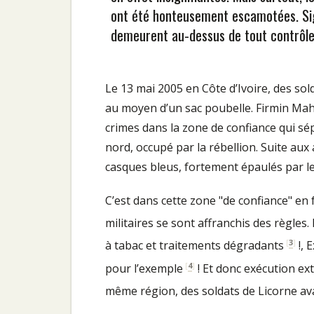
ont été honteusement escamotées. Sig
demeurent au-dessus de tout contrôle
Le 13 mai 2005 en Côte d’Ivoire, des sol
au moyen d’un sac poubelle. Firmin Mah
crimes dans la zone de confiance qui sép
nord, occupé par la rébellion. Suite aux
casques bleus, fortement épaulés par les 
C’est dans cette zone "de confiance" en f
militaires se sont affranchis des règles.
[
3
]
à tabac et traitements dégradants
!, 
[
4
]
pour l’exemple
! Et donc exécution ex
même région, des soldats de Licorne a