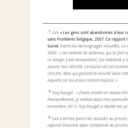
[
1
]
Lire
« Les gens sont abandonnés à leur so
sans Frontières Belgique, 2007. Ce rapport n’
Survie
. Parmi les témoignages recueillis, u
2005 : «
les victimes de violences, qui se font 
Le danger y est omniprésent. Les habitants y 
assurer leur sécurité. Lorsqu’un vol est commis
c’est fini. Mais qui garantit la sécurité dans ce
inquiété car les crimes restent impunis.
»
[
2
]
Guy Raugel : «
J’avais monté un réseau d’in
Ponctuellement, je mettais dans mes patrouilles
novembre 2012. Guy Raugel a répété ses pro
[
3
]
Lire L’armée parmi les accusés au procès
caporal chasseur alpin condamné au procès