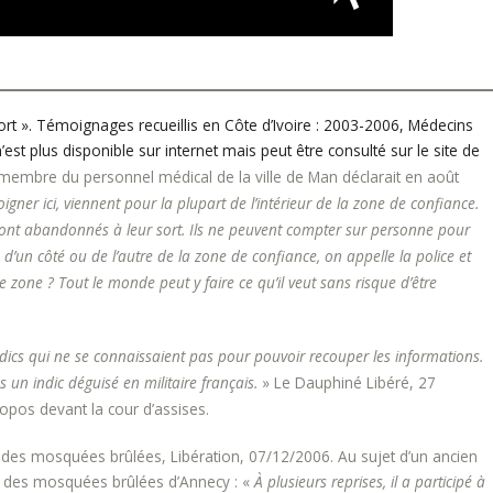
rt ». Témoignages recueillis en Côte d’Ivoire : 2003-2006, Médecins
est plus disponible sur internet mais peut être consulté sur le site de
n membre du personnel médical de la ville de Man déclarait en août
soigner ici, viennent pour la plupart de l’intérieur de la zone de confiance.
sont abandonnés à leur sort. Ils ne peuvent compter sur personne pour
 d’un côté ou de l’autre de la zone de confiance, on appelle la police et
tte zone ? Tout le monde peut y faire ce qu’il veut sans risque d’être
dics qui ne se connaissaient pas pour pouvoir recouper les informations.
 un indic déguisé en militaire français.
» Le Dauphiné Libéré, 27
pos devant la cour d’assises.
 des mosquées brûlées, Libération, 07/12/2006. Au sujet d’un ancien
 des mosquées brûlées d’Annecy : «
À plusieurs reprises, il a participé à