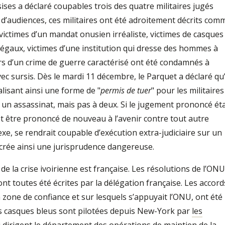
ises a déclaré coupables trois des quatre militaires jugés
 d’audiences, ces militaires ont été adroitement décrits com
– victimes d’un mandat onusien irréaliste, victimes de casques
llégaux, victimes d’une institution qui dresse des hommes à
s d’un crime de guerre caractérisé ont été condamnés à
c sursis. Dès le mardi 11 décembre, le Parquet a déclaré qu’
alisant ainsi une forme de "
permis de tuer
" pour les militaires
 à un assassinat, mais pas à deux. Si le jugement prononcé éta
t être prononcé de nouveau à l’avenir contre tout autre
exe, se rendrait coupable d’exécution extra-judiciaire sur un
 crée ainsi une jurisprudence dangereuse.
 de la crise ivoirienne est française. Les résolutions de l’ONU
nt toutes été écrites par la délégation française. Les accord
 zone de confiance et sur lesquels s’appuyait l’ONU, ont été
s casques bleus sont pilotées depuis New-York par
les
 dirigent le département des opérations de maintien de la