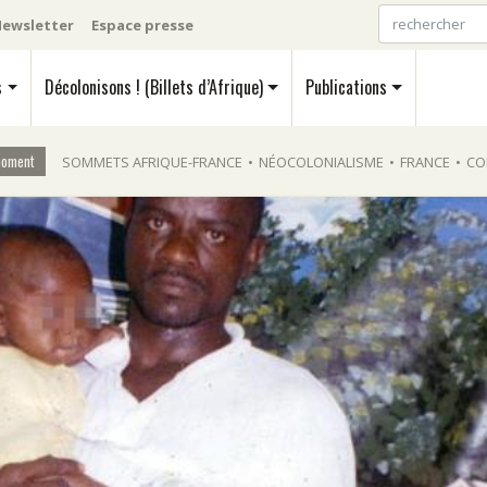
ewsletter
Espace presse
s
Décolonisons ! (Billets d’Afrique)
Publications
moment
SOMMETS AFRIQUE-FRANCE
•
NÉOCOLONIALISME
•
FRANCE
•
CO