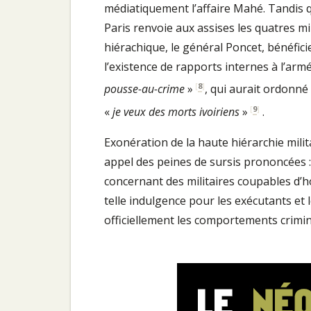
médiatiquement l’affaire Mahé. Tandis qu
Paris renvoie aux assises les quatres mi
hiérachique, le général Poncet, bénéfic
l’existence de rapports internes à l’arm
[
8
]
pousse-au-crime
»
, qui aurait ordonné
[
9
]
«
je veux des morts ivoiriens
»
.
Exonération de la haute hiérarchie milit
appel des peines de sursis prononcées : 
concernant des militaires coupables d’ho
telle indulgence pour les exécutants et l
officiellement les comportements crimin