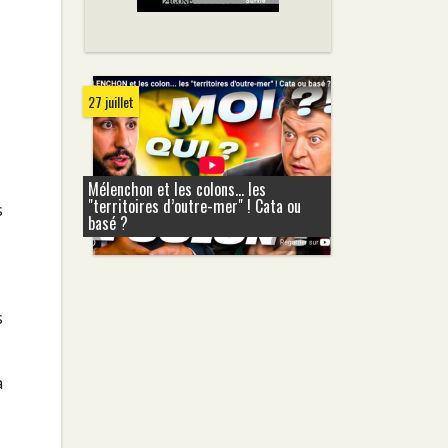
27 juillet
Mélenchon et les colons... les
"territoires d’outre-mer" ! Cata ou
s
basé ?
s
a