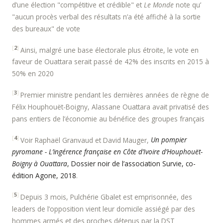
d’une élection "compétitive et crédible" et
Le Monde
note qu’
"aucun procès verbal des résultats n’a été affiché à la sortie
des bureaux" de vote
[
2
]
Ainsi, malgré une base électorale plus étroite, le vote en
faveur de Ouattara serait passé de 42% des inscrits en 2015 à
50% en 2020
[
3
]
Premier ministre pendant les dernières années de règne de
Félix Houphouët-Boigny, Alassane Ouattara avait privatisé des
pans entiers de l’économie au bénéfice des groupes français
[
4
]
Voir Raphaël Granvaud et David Mauger,
Un pompier
pyromane - L’ingérence française en Côte d’Ivoire d’Houphouët-
Boigny à Ouattara
, Dossier noir de l’association Survie, co-
édition Agone, 2018
.
[
5
]
Depuis 3 mois, Pulchérie Gbalet est emprisonnée, des
leaders de l’opposition vient leur domicile assiégé par des
hommes armés et des proches détenus par la DST