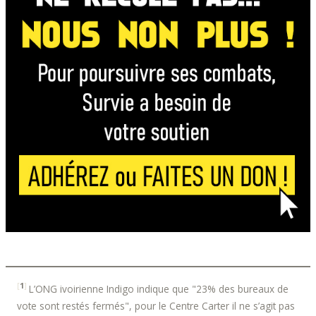
[
1
]
L’ONG ivoirienne Indigo indique que "23% des bureaux de
vote sont restés fermés", pour le Centre Carter il ne s’agit pas