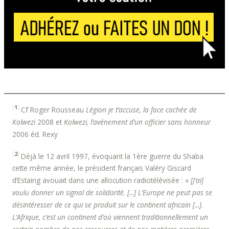
[
1
]
Cf Roger Rousseau
Légion je t’accuse, la face cachée de
Kolwezi
2008 et
Kolwezi, l’avènement d’un officier sans honneur
2006 éd. Rexy
[
2
]
Déjà le 12 avril 1997, évoquant la 1ère guerre du Shaba
cette même année, le président français Valéry Giscard
d’Estaing avouait dans une allocution radiotélévisée : «
[J’ai]
voulu donner un signal de solidarité. [...] L’Europe ne peut pas se
désintéresser de ce qui se produit sur le continent africain [...].
L’Afrique, c’est un continent d’où viennent traditionnellement un