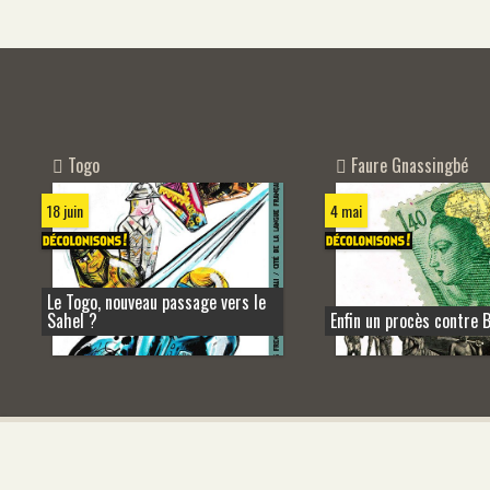
Togo
Faure Gnassingbé
18 juin
4 mai
Le Togo, nouveau passage vers le
Sahel ?
Enfin un procès contre B