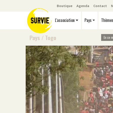
Boutique
Agenda
Contact
N
L'association
Pays
Thème
Pays
/
Togo
En ce 