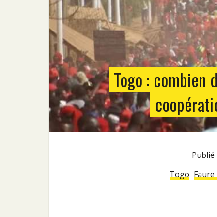
Togo : combien d
coopératio
Publi
Togo
Faure