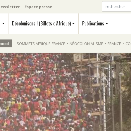
ewsletter
Espace presse
s
Décolonisons ! (Billets d’Afrique)
Publications
moment
SOMMETS AFRIQUE-FRANCE
•
NÉOCOLONIALISME
•
FRANCE
•
CO