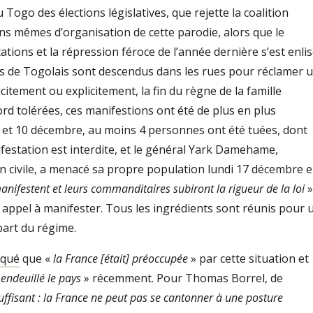
Togo des élections législatives, que rejette la coalition
ions mêmes d’organisation de cette parodie, alors que le
tions et la répression féroce de l’année dernière s’est enlis
rs de Togolais sont descendus dans les rues pour réclamer 
icitement ou explicitement, la fin du règne de la famille
d tolérées, ces manifestions ont été de plus en plus
 8 et 10 décembre, au moins 4 personnes ont été tuées, dont
festation est interdite, et le général Yark Damehame,
ion civile, a menacé sa propre population lundi 17 décembre 
anifestent et leurs commanditaires subiront la rigueur de la loi
»
 appel à manifester. Tous les ingrédients sont réunis pour 
part du régime.
iqué
que «
la France [était] préoccupée
» par cette situation et
 endeuillé le pays
» récemment. Pour Thomas Borrel, de
suffisant : la France ne peut pas se cantonner à une posture