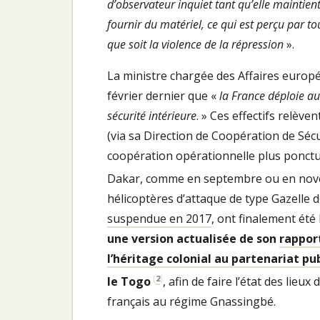
d’observateur inquiet tant qu’elle maintient
fournir du matériel, ce qui est perçu par 
que soit la violence de la répression
».
La ministre chargée des Affaires europ
février dernier que «
la France déploie a
sécurité intérieure
. » Ces effectifs relève
(via sa Direction de Coopération de Sécu
coopération opérationnelle plus ponct
Dakar, comme en septembre ou en no
hélicoptères d’attaque de type Gazelle d
suspendue en 2017
, ont finalement été 
une version actualisée de son
rapport
l’héritage colonial au partenariat pub
[
2
]
le Togo
, afin de faire l’état des lie
français au régime Gnassingbé.