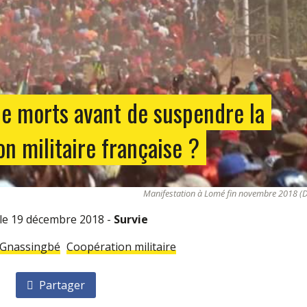
e morts avant de suspendre la
n militaire française ?
Manifestation à Lomé fin novembre 2018 (
é le 19 décembre 2018 -
Survie
 Gnassingbé
Coopération militaire
Partager