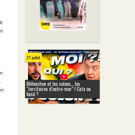
é.
un
27 juillet
en
.
Mélenchon et les colons... les
"territoires d’outre-mer" ! Cata ou
un
basé ?