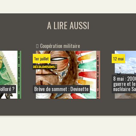
A LIRE AUSSI
Coopération militaire
1er juillet
12 mai
8 mai : 200
guerre et le
olloré ?
Brève de sommet : Devinette
nucléaire Sa