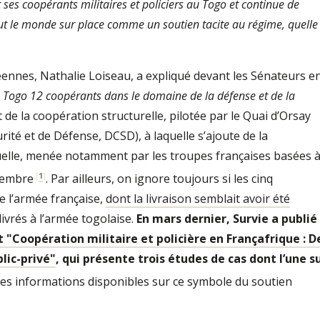
 ses coopérants militaires et policiers au Togo et continue de
tout le monde sur place comme un soutien tacite au régime, quelle
éennes, Nathalie Loiseau, a expliqué devant les Sénateurs e
u Togo 12 coopérants dans le domaine de la défense et de la
nt de la coopération structurelle, pilotée par le Quai d’Orsay
rité et de Défense, DCSD), à laquelle s’ajoute de la
uelle, menée notamment par les troupes françaises basées 
[
1
]
vembre
. Par ailleurs, on ignore toujours si les cinq
e l’armée française,
dont la livraison semblait avoir été
livrés à l’armée togolaise.
En mars dernier, Survie a publié
 "Coopération militaire et policière en Françafrique : D
lic-privé"
, qui présente trois études de cas dont l’une s
ux des informations disponibles sur ce symbole du soutien