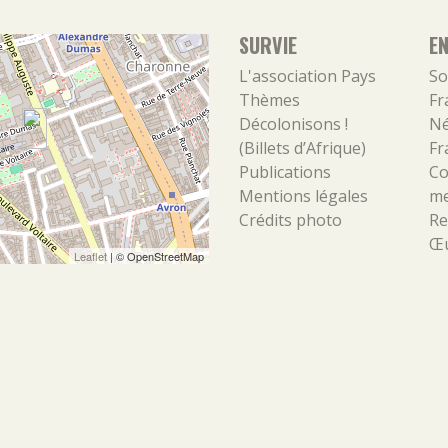
SURVIE
E
L'association
Pays
So
Thèmes
Fr
Décolonisons !
Né
(Billets d’Afrique)
Fr
Publications
Co
Mentions légales
m
Crédits photo
Re
Œu
Leaflet
| ©
OpenStreetMap