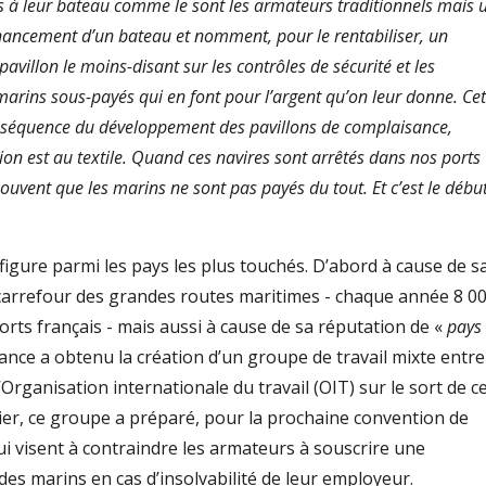
és à leur bateau comme le sont les armateurs traditionnels mais 
inancement d’un bateau et nomment, pour le rentabiliser, un
pavillon le moins-disant sur les contrôles de sécurité et les
marins sous-payés qui en font pour l’argent qu’on leur donne. Cet
 conséquence du développement des pavillons de complaisance,
tion est au textile. Quand ces navires sont arrêtés dans nos ports
uvent que les marins ne sont pas payés du tout. Et c’est le débu
igure parmi les pays les plus touchés. D’abord à cause de s
 carrefour des grandes routes maritimes - chaque année 8 0
orts français - mais aussi à cause de sa réputation de «
pays
 France a obtenu la création d’un groupe de travail mixte entre
l’Organisation internationale du travail (OIT) sur le sort de c
er, ce groupe a préparé, pour la prochaine convention de
i visent à contraindre les armateurs à souscrire une
des marins en cas d’insolvabilité de leur employeur.