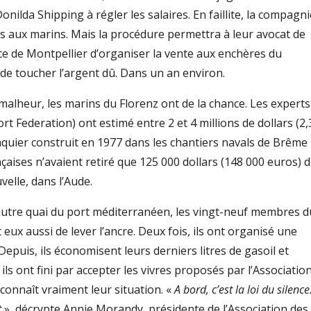
Donilda Shipping à régler les salaires. En faillite, la compagni
dus aux marins. Mais la procédure permettra à leur avocat de
e de Montpellier d’organiser la vente aux enchères du
 de toucher l’argent dû. Dans un an environ.
 malheur, les marins du Florenz ont de la chance. Les experts
rt Federation) ont estimé entre 2 et 4 millions de dollars (2,
vraquier construit en 1977 dans les chantiers navals de Brême
nçaises n’avaient retiré que 125 000 dollars (148 000 euros) 
elle, dans l’Aude.
 autre quai du port méditerranéen, les vingt-neuf membres d
 eux aussi de lever l’ancre. Deux fois, ils ont organisé une
Depuis, ils économisent leurs derniers litres de gasoil et
, ils ont fini par accepter les vivres proposés par l’Associatio
onnaît vraiment leur situation. «
A bord, c’est la loi du silence
t
», décrypte Annie Morandy, présidente de l’Association des