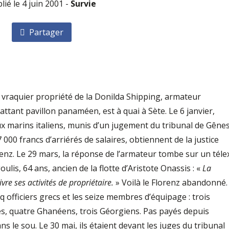
blié le 4 juin 2001 -
Survie
Partager
z, vraquier propriété de la Donilda Shipping, armateur
ttant pavillon panaméen, est à quai à Sète. Le 6 janvier,
x marins italiens, munis d’un jugement du tribunal de Gêne
00 francs d’arriérés de salaires, obtiennent de la justice
renz. Le 29 mars, la réponse de l’armateur tombe sur un téle
lis, 64 ans, ancien de la flotte d’Aristote Onassis : «
La
re ses activités de propriétaire.
» Voilà le Florenz abandonné.
q officiers grecs et les seize membres d’équipage : trois
s, quatre Ghanéens, trois Géorgiens. Pas payés depuis
s le sou. Le 30 mai, ils étaient devant les juges du tribunal