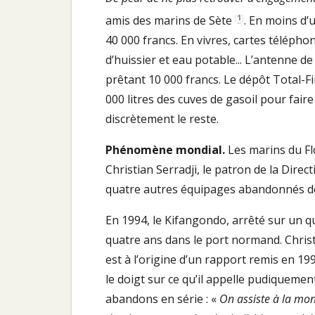
[
1
]
amis des marins de Sète
. En moins d’
40 000 francs. En vivres, cartes télépho
d’huissier et eau potable... L’antenne de
prêtant 10 000 francs. Le dépôt Total-Fi
000 litres des cuves de gasoil pour fair
discrètement le reste.
Phénomène mondial.
Les marins du Flo
Christian Serradji, le patron de la Dire
quatre autres équipages abandonnés dep
En 1994, le Kifangondo, arrêté sur un 
quatre ans dans le port normand. Christ
est à l’origine d’un rapport remis en 19
le doigt sur ce qu’il appelle pudiquemen
abandons en série : «
On assiste à la mon