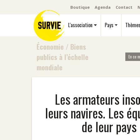
Boutique
Agenda
Contact
N
L'association
Pays
Thème
Économie
/
Biens
publics à l’échelle
En ce 
mondiale
Les armateurs inso
leurs navires. Les éq
de leur pays 