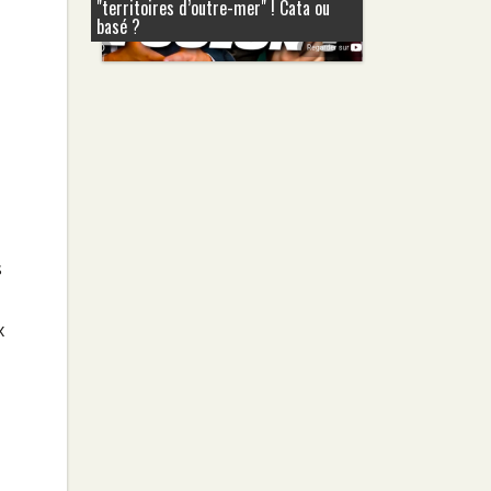
"territoires d’outre-mer" ! Cata ou
basé ?
s
x