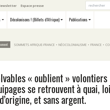
ewsletter
Espace presse
s
Décolonisons ! (Billets d’Afrique)
Publications
moment
SOMMETS AFRIQUE-FRANCE
•
NÉOCOLONIALISME
•
FRANCE
•
CO
lvables « oublient » volontiers
uipages se retrouvent à quai, lo
d’origine, et sans argent.