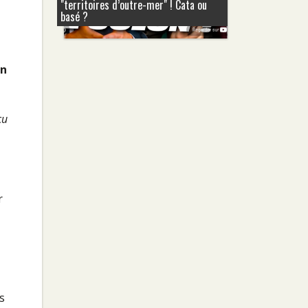
"territoires d’outre-mer" ! Cata ou
basé ?
on
cu
r
s