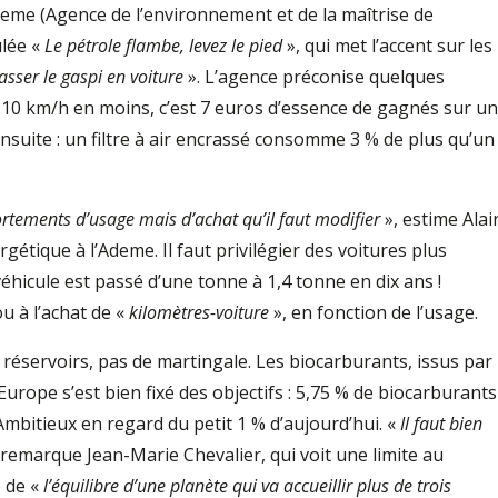
deme (Agence de l’environnement et de la maîtrise de
ulée «
Le pétrole flambe, levez le pied
», qui met l’accent sur les
asser le gaspi en voiture
». L’agence préconise quelques
: 10 km/h en moins, c’est 7 euros d’essence de gagnés sur un
nsuite : un filtre à air encrassé consomme 3 % de plus qu’un
ortements d’usage mais d’achat qu’il faut modifier
», estime Alai
rgétique à l’Ademe. Il faut privilégier des voitures plus
éhicule est passé d’une tonne à 1,4 tonne en dix ans !
ou à l’achat de «
kilomètres-voiture
», en fonction de l’usage.
 réservoirs, pas de martingale. Les biocarburants, issus par
urope s’est bien fixé des objectifs : 5,75 % de biocarburants
mbitieux en regard du petit 1 % d’aujourd’hui. «
Il faut bien
 remarque Jean-Marie Chevalier, qui voit une limite au
 de «
l’équilibre d’une planète qui va accueillir plus de trois