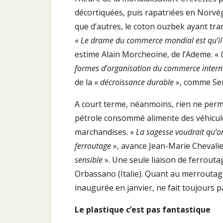
décortiquées, puis rapatriées en Norvè
que d’autres, le coton ouzbek ayant tra
«
Le drame du commerce mondial est qu’il 
estime Alain Morcheoine, de l’Ademe. «
formes d’organisation du commerce intern
de la «
décroissance durable
», comme Ser
A court terme, néanmoins, rien ne perme
pétrole consommé alimente des véhicule
marchandises. «
La sagesse voudrait qu’on
ferroutage
», avance Jean-Marie Chevalier
sensible
». Une seule liaison de ferroutag
Orbassano (Italie). Quant au merroutage,
inaugurée en janvier, ne fait toujours pa
Le plastique c’est pas fantastique