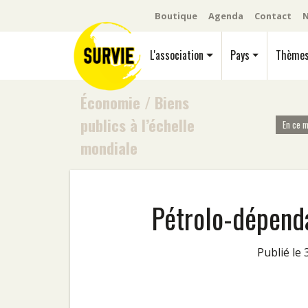
Boutique
Agenda
Contact
N
L'association
Pays
Thème
Économie
/
Biens
publics à l’échelle
En ce 
mondiale
Pétrolo-dépenda
Publié le