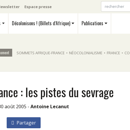
ewsletter
Espace presse
s
Décolonisons ! (Billets d’Afrique)
Publications
moment
SOMMETS AFRIQUE-FRANCE
•
NÉOCOLONIALISME
•
FRANCE
•
CO
nce : les pistes du sevrage
 30 août 2005 -
Antoine Lecanut
Partager