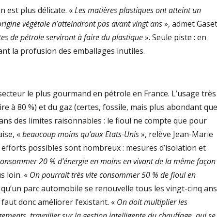
n est plus délicate. «
Les matières plastiques ont atteint un
rigine végétale n’atteindront pas avant vingt ans
», admet Gaset
tes de pétrole serviront à faire du plastique
». Seule piste : en
t la profusion des emballages inutiles.
 secteur le plus gourmand en pétrole en France. L’usage très
aire à 80 %) et du gaz (certes, fossile, mais plus abondant qu
dans des limites raisonnables : le fioul ne compte que pour
aise, «
beaucoup moins qu’aux Etats-Unis
», relève Jean-Marie
es efforts possibles sont nombreux : mesures d’isolation et
 consommer 20 % d’énergie en moins en vivant de la même façon
s loin. «
On pourrait très vite consommer 50 % de fioul en
 qu’un parc automobile se renouvelle tous les vingt-cinq ans
l faut donc améliorer l’existant. «
On doit multiplier les
gements, travailler sur la gestion intelligente du chauffage, qui se