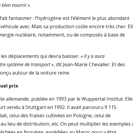
a bien nourrir
».
 fait fantasmer : l’hydrogène est l’élément le plus abondant
n véhicule avec. Mais sa production coûte encore très cher. El
 l’énergie nucléaire, notamment, ou de composés à base de
s les déplacements qui devra baisser. «
Il y a aura
tre système de transport
», dit Jean-Marie Chevalier. Et des
onçu autour de la voiture reine.
uel prix
nte allemande, publiée en 1993 par le Wuppertal Institut. Elle
urt vendu à Stuttgart en 1992. Il avait parcouru 9 115
ait, celui des fraises cultivées en Pologne, celui de
 au lieu de distribution, etc. On peut multiplier les exemples 
s pêchées en Norvège, expédiées au Maroc pour y être