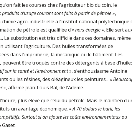
u’on fait les courses chez l’agriculteur bio du coin, le
s produits d’usage courant sont faits à partir de pétrole
»,
 chimie agro-industrielle à l’Institut national polytechnique 
ation de pétrole est qualifiée d’«
hors énergie
». Elle sert au
... La substitution est très difficile dans ces domaines, même 
 utilisant l’agriculture. Des huiles transformées de
sées dans l’imprimerie, la mécanique ou le bâtiment. Les
es, peuvent être troqués contre des détergents à base d’huile
tif sur la santé et l’environnement
», s’enthousiasme Antoine
nts ou les résines, des oléagineux les peintures... «
Beaucou
er
», affirme Jean-Louis Bal, de l’Ademe.
’heure,­ plus élevé que celui du pétrole. Mais le maintien d’u
stituts un avantage économique. «
A 70 dollars le baril, les
compétitifs. Surtout si on ajoute les coûts environnementaux ou
e Gaset.