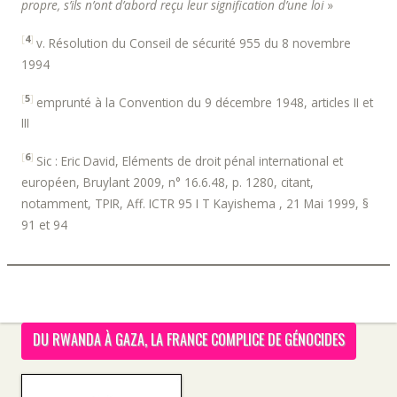
propre, s’ils n’ont d’abord reçu leur signification d’une loi
»
[
4
]
v. Résolution du Conseil de sécurité 955 du 8 novembre
1994
[
5
]
emprunté à la Convention du 9 décembre 1948, articles II et
III
[
6
]
Sic : Eric David, Eléments de droit pénal international et
européen, Bruylant 2009, n° 16.6.48, p. 1280, citant,
notamment, TPIR, Aff. ICTR 95 I T Kayishema , 21 Mai 1999, §
91 et 94
DU RWANDA À GAZA, LA FRANCE COMPLICE DE GÉNOCIDES