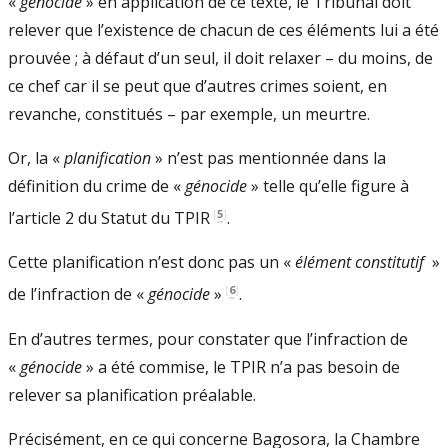
«
génocide
» en application de ce texte, le Tribunal doit
relever que l’existence de chacun de ces éléments lui a été
prouvée ; à défaut d’un seul, il doit relaxer – du moins, de
ce chef car il se peut que d’autres crimes soient, en
revanche, constitués – par exemple, un meurtre.
Or, la «
planification
» n’est pas mentionnée dans la
définition du crime de «
génocide
» telle qu’elle figure à
[
5
]
l’article 2 du Statut du TPIR
.
Cette planification n’est donc pas un «
élément constitutif
»
[
6
]
de l’infraction de «
génocide
»
.
En d’autres termes, pour constater que l’infraction de
«
génocide
» a été commise, le TPIR n’a pas besoin de
relever sa planification préalable.
Précisément, en ce qui concerne Bagosora, la Chambre