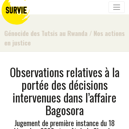
Génocide des Tutsis au Rwanda
/
Nos actions
en justice
Observations relatives à la
portée des décisions
intervenues dans l’affaire
Bagosora
Jugement de première instance du 18