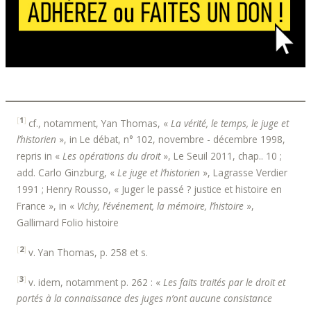
[
1
]
cf., notamment, Yan Thomas, «
La vérité, le temps, le juge et
l’historien
», in Le débat, n° 102, novembre - décembre 1998,
repris in «
Les opérations du droit
», Le Seuil 2011, chap.. 10 ;
add. Carlo Ginzburg, «
Le juge et l’historien
», Lagrasse Verdier
1991 ; Henry Rousso, « Juger le passé ? justice et histoire en
France », in «
Vichy, l’événement, la mémoire, l’histoire
»,
Gallimard Folio histoire
[
2
]
v. Yan Thomas, p. 258 et s.
[
3
]
v. idem, notamment p. 262 : «
Les faits traités par le droit et
portés à la connaissance des juges n’ont aucune consistance