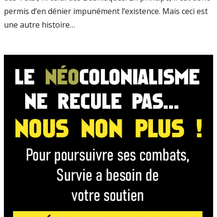
permis d’en dénier impunément l’existence. Mais ceci est
une autre histoire…