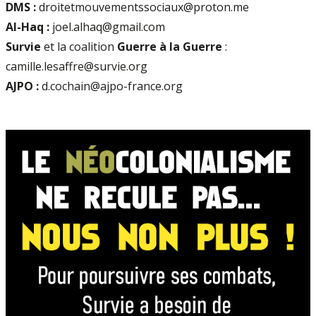
DMS :
droitetmouvementssociaux@proton.me
Al-Haq :
joel.alhaq@gmail.com
Survie
et la coalition
Guerre à la Guerre
:
camille.lesaffre@survie.org
AJPO :
d.cochain@ajpo-france.org