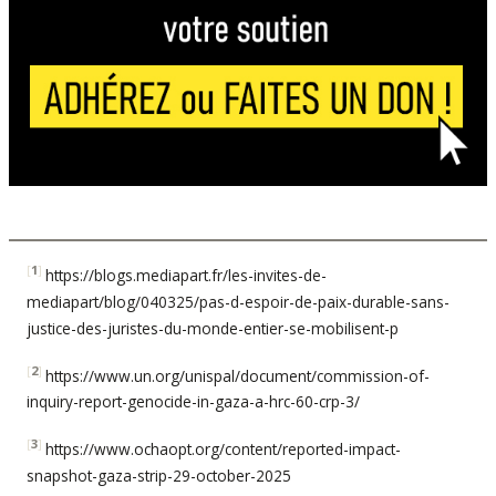
[
1
]
https://blogs.mediapart.fr/les-invites-de-
mediapart/blog/040325/pas-d-espoir-de-paix-durable-sans-
justice-des-juristes-du-monde-entier-se-mobilisent-p
[
2
]
https://www.un.org/unispal/document/commission-of-
inquiry-report-genocide-in-gaza-a-hrc-60-crp-3/
[
3
]
https://www.ochaopt.org/content/reported-impact-
snapshot-gaza-strip-29-october-2025