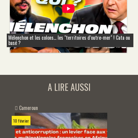
Mélenchon et les colons... les "territoires d’outre-mer" ! Cata ou
basé ?
A LIRE AUSSI
Cameroun
10 février