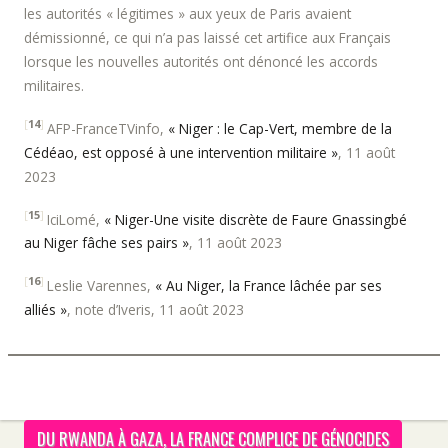
les autorités « légitimes » aux yeux de Paris avaient
démissionné, ce qui n’a pas laissé cet artifice aux Français
lorsque les nouvelles autorités ont dénoncé les accords
militaires.
[
14
]
AFP-FranceTVinfo,
« Niger : le Cap-Vert, membre de la
Cédéao, est opposé à une intervention militaire »
, 11 août
2023
[
15
]
IciLomé,
« Niger-Une visite discrète de Faure Gnassingbé
au Niger fâche ses pairs »
, 11 août 2023
[
16
]
Leslie Varennes,
« Au Niger, la France lâchée par ses
alliés »
, note d’Iveris, 11 août 2023
DU RWANDA À GAZA, LA FRANCE COMPLICE DE GÉNOCIDES