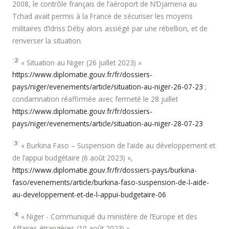
2008, le contrôle français de l’aéroport de N’Djamena au
Tchad avait permis à la France de sécuriser les moyens
militaires d’Idriss Déby alors assiégé par une rébellion, et de
renverser la situation.
[
2
]
« Situation au Niger (26 juillet 2023) »
https://www.diplomatie.gouv.fr/fr/dossiers-
pays/niger/evenements/article/situation-au-niger-26-07-23
;
condamnation réaffirmée avec fermeté le 28 juillet
https://www.diplomatie.gouv.fr/fr/dossiers-
pays/niger/evenements/article/situation-au-niger-28-07-23
[
3
]
« Burkina Faso – Suspension de l’aide au développement et
de l’appui budgétaire (6 août 2023) »,
https://www.diplomatie.gouv.fr/fr/dossiers-pays/burkina-
faso/evenements/article/burkina-faso-suspension-de-l-aide-
au-developpement-et-de-l-appui-budgetaire-06
[
4
]
« Niger - Communiqué du ministère de l’Europe et des
Affaires étrangères (10 août 2023) »,