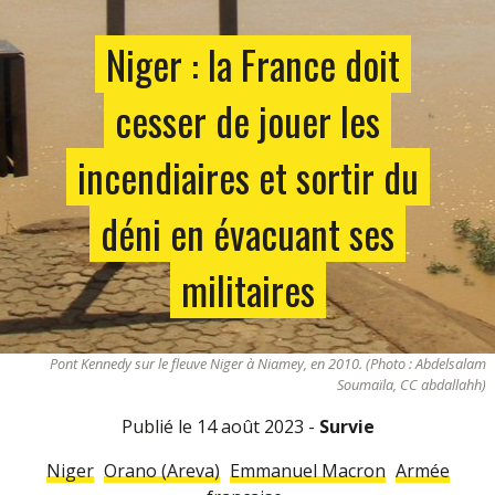
Niger : la France doit
cesser de jouer les
incendiaires et sortir du
déni en évacuant ses
militaires
Pont Kennedy sur le fleuve Niger à Niamey, en 2010. (Photo : Abdelsalam
Soumaïla, CC abdallahh)
Publié le 14 août 2023 -
Survie
Niger
Orano (Areva)
Emmanuel Macron
Armée