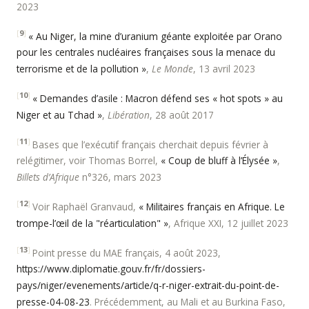
2023
[
9
]
« Au Niger, la mine d’uranium géante exploitée par Orano
pour les centrales nucléaires françaises sous la menace du
terrorisme et de la pollution »
,
Le Monde
, 13 avril 2023
[
10
]
« Demandes d’asile : Macron défend ses « hot spots » au
Niger et au Tchad »
,
Libération
, 28 août 2017
[
11
]
Bases que l’exécutif français cherchait depuis février à
relégitimer, voir Thomas Borrel,
« Coup de bluff à l’Élysée »
,
Billets d’Afrique
n°326, mars 2023
[
12
]
Voir Raphaël Granvaud,
« Militaires français en Afrique. Le
trompe-l’œil de la "réarticulation" »
, Afrique XXI, 12 juillet 2023
[
13
]
Point presse du MAE français, 4 août 2023,
https://www.diplomatie.gouv.fr/fr/dossiers-
pays/niger/evenements/article/q-r-niger-extrait-du-point-de-
presse-04-08-23
. Précédemment, au Mali et au Burkina Faso,