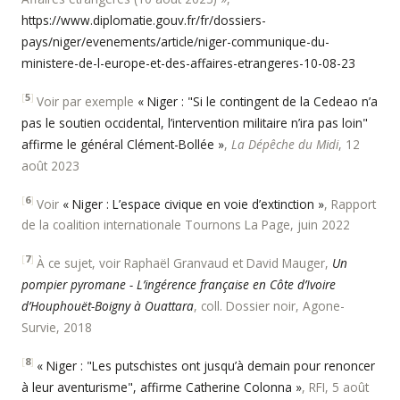
https://www.diplomatie.gouv.fr/fr/dossiers-
pays/niger/evenements/article/niger-communique-du-
ministere-de-l-europe-et-des-affaires-etrangeres-10-08-23
[
5
]
Voir par exemple
« Niger : "Si le contingent de la Cedeao n’a
pas le soutien occidental, l’intervention militaire n’ira pas loin"
affirme le général Clément-Bollée »
,
La Dépêche du Midi
, 12
août 2023
[
6
]
Voir
« Niger : L’espace civique en voie d’extinction »
, Rapport
de la coalition internationale Tournons La Page, juin 2022
[
7
]
À ce sujet, voir Raphaël Granvaud et David Mauger,
Un
pompier pyromane - L’ingérence française en Côte d’Ivoire
d’Houphouët-Boigny à Ouattara
, coll. Dossier noir, Agone-
Survie, 2018
[
8
]
« Niger : "Les putschistes ont jusqu’à demain pour renoncer
à leur aventurisme", affirme Catherine Colonna »
, RFI, 5 août