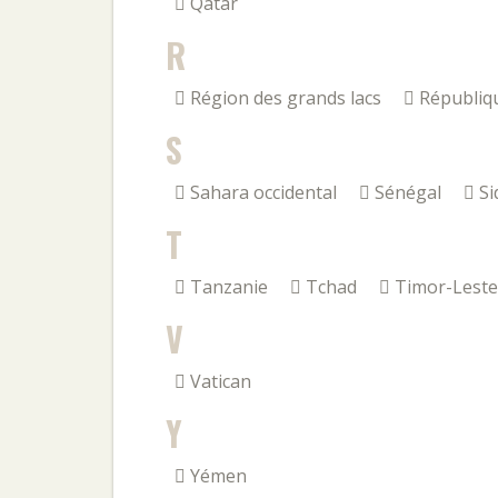
Qatar
R
Région des grands lacs
Républiq
S
Sahara occidental
Sénégal
Si
T
Tanzanie
Tchad
Timor-Leste
V
Vatican
Y
Yémen