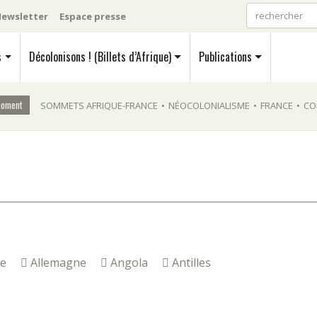
ewsletter
Espace presse
s
Décolonisons ! (Billets d’Afrique)
Publications
moment
SOMMETS AFRIQUE-FRANCE
•
NÉOCOLONIALISME
•
FRANCE
•
CO
ie
Allemagne
Angola
Antilles