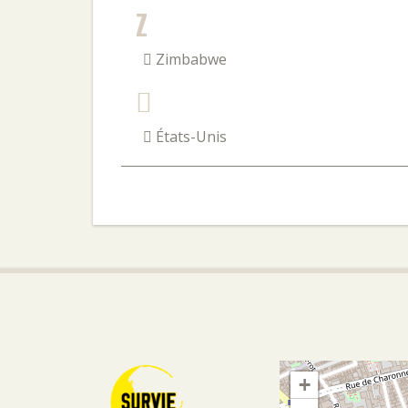
Z
Zimbabwe
États-Unis
+