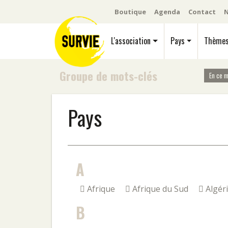
Boutique
Agenda
Contact
N
L'association
Pays
Thème
Groupe de mots-clés
En ce 
Pays
A
Afrique
Afrique du Sud
Algér
B