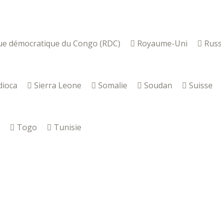
ue démocratique du Congo (RDC)
Royaume-Uni
Russ
dioca
Sierra Leone
Somalie
Soudan
Suisse
Togo
Tunisie