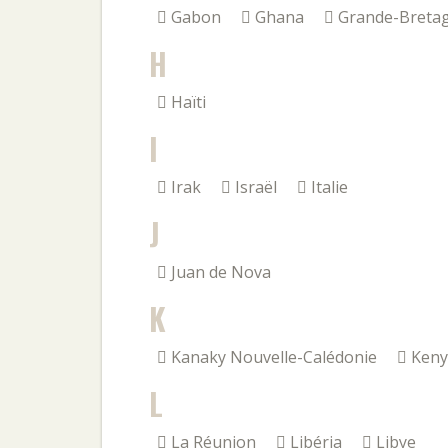
Gabon
Ghana
Grande-Breta
H
Haïti
I
Irak
Israël
Italie
J
Juan de Nova
K
Kanaky Nouvelle-Calédonie
Keny
L
La Réunion
Libéria
Libye