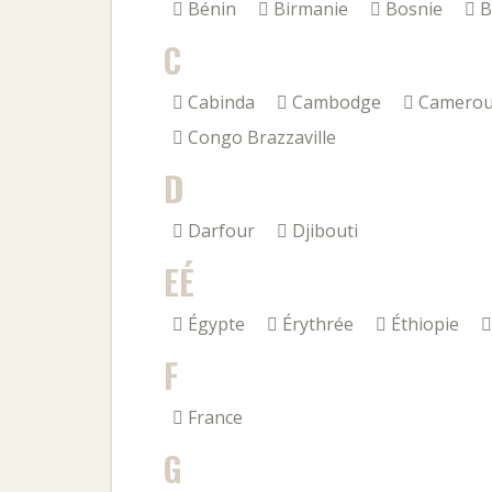
Bénin
Birmanie
Bosnie
B
C
Cabinda
Cambodge
Camero
Congo Brazzaville
D
Darfour
Djibouti
EÉ
Égypte
Érythrée
Éthiopie
F
France
G