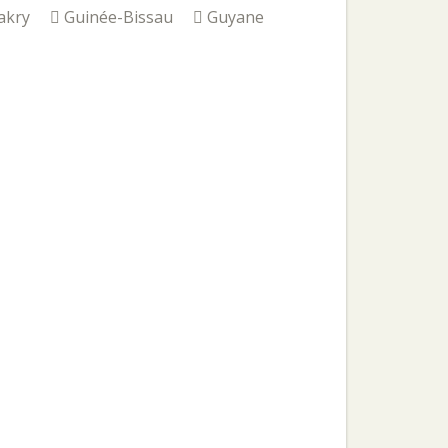
akry
Guinée-Bissau
Guyane