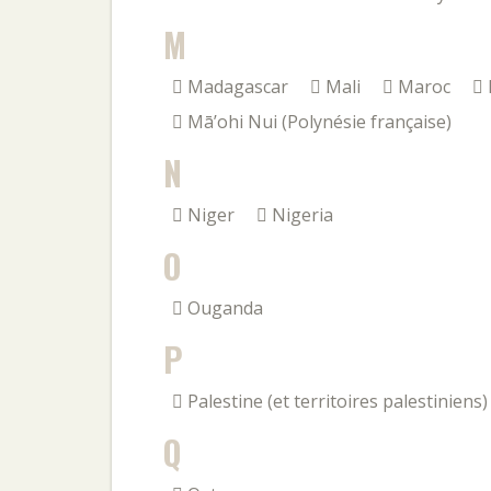
M
Madagascar
Mali
Maroc
Mā’ohi Nui (Polynésie française)
N
Niger
Nigeria
O
Ouganda
P
Palestine (et territoires palestiniens)
Q