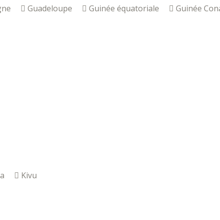
gne
Guadeloupe
Guinée équatoriale
Guinée Con
a
Kivu