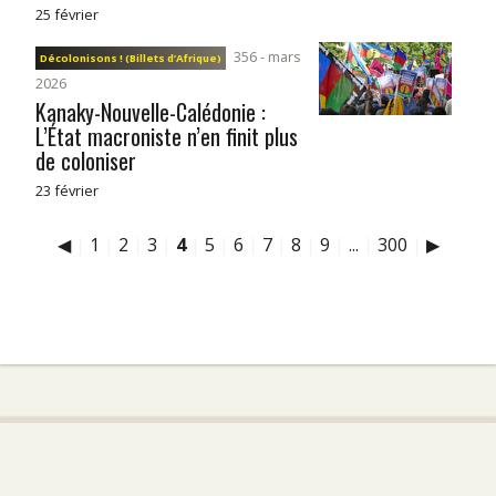
25 février
356 - mars
Décolonisons ! (Billets d’Afrique)
2026
Kanaky-Nouvelle-Calédonie :
L’État macroniste n’en finit plus
de coloniser
23 février
◀
|
1
|
2
|
3
|
4
|
5
|
6
|
7
|
8
|
9
|
...
|
300
|
▶